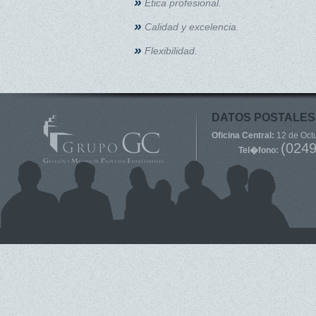
»
Ética profesional.
»
Calidad y excelencia.
»
Flexibilidad.
DATOS POSTALES
Oficina Central:
12 de Octub
(024
Tel�fono: